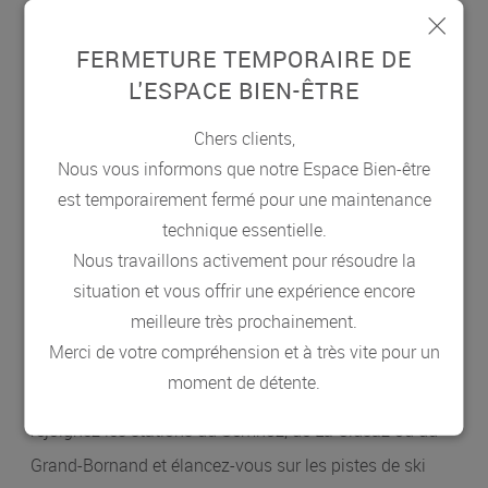
du charme de sa vieille ville et de la beauté de son lac.
À 20 km également, rejoignez Aix-les-Bains, sur les
FERMETURE TEMPORAIRE DE
rives du lac du Bourget, pour admirer l'extraordinaire
L'ESPACE BIEN-ÊTRE
patrimoine architectural de cette cité classée Ville d'art
Chers clients,
et d'histoire. Mais prenez aussi le temps d'arpenter les
Nous vous informons que notre Espace Bien-être
sentiers du Parc naturel du massif des Bauges et
est temporairement fermé pour une maintenance
émerveillez-vous devant les majestueux sommets qui le
technique essentielle.
dominent : l'Arcalod, le Pécloz, le Trélod…
Nous travaillons activement pour résoudre la
situation et vous offrir une expérience encore
meilleure très prochainement.
En toutes saisons, l'environnement exceptionnel de
Merci de votre compréhension et à très vite pour un
notre belle région vous invite à profiter de la nature tout
moment de détente.
en pratiquant d'innombrables activités. En hiver,
rejoignez les stations du Semnoz, de La Clusaz ou du
Grand-Bornand et élancez-vous sur les pistes de ski