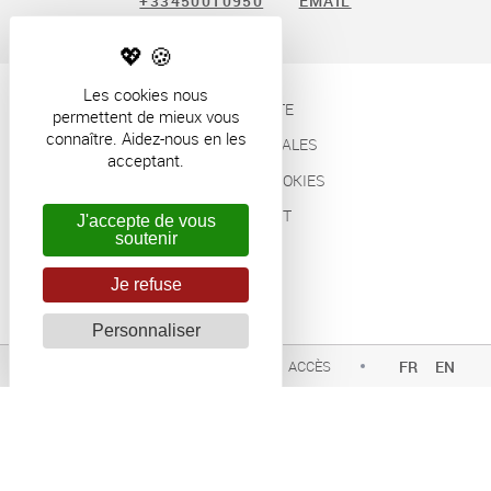
+33450010950
EMAIL
Les cookies nous
PLAN DU SITE
permettent de mieux vous
connaître. Aidez-nous en les
MENTIONS LÉGALES
acceptant.
GESTION DES COOKIES
ELIOPHOT
J'accepte de vous
soutenir
Je refuse
Personnaliser
TÉL.
ACCÈS
FR
EN
MAIL