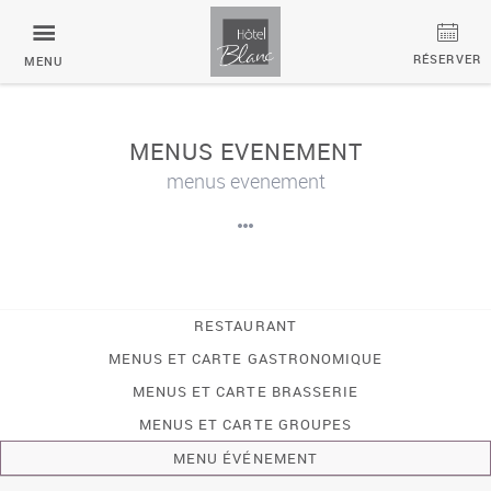
Panneau de gestion des cookies
Chers clients,
RÉSERVER
MENU
Nous vous informons que notre Espace Bien-être
est temporairement fermé pour une maintenance
technique essentielle.
MENUS EVENEMENT
Nous travaillons activement pour résoudre la
menus evenement
situation et vous offrir une expérience encore
meilleure très prochainement.
Merci de votre compréhension et à très vite pour un
moment de détente.
RESTAURANT
MENUS ET CARTE GASTRONOMIQUE
MENUS ET CARTE BRASSERIE
MENUS ET CARTE GROUPES
MENU ÉVÉNEMENT